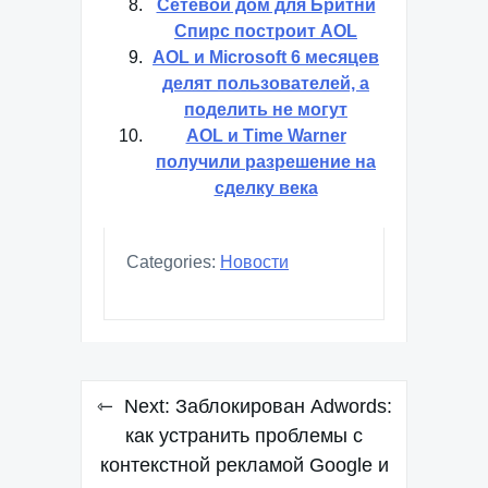
Сетевой дом для Бритни
Спирс построит AOL
AOL и Microsoft 6 месяцев
делят пользователей, а
поделить не могут
AOL и Time Warner
получили разрешение на
сделку века
Categories:
Новости
Навигация
Next:
Заблокирован Adwords:
по
как устранить проблемы с
контекстной рекламой Google и
записям