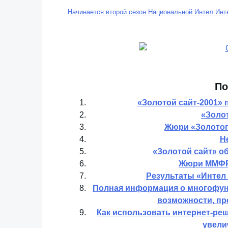
Начинается второй сезон Национальной Интел Инт
По
«Золотой сайт-2001» 
«Золот
Жюри «Золотого
Н
«Золотой сайт» о
Жюри ММФР 
Результаты «Интел 
Полная информация о многофун
возможности, пр
Как использовать интернет-реш
увели