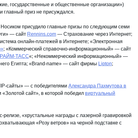
кие, государственные и общественные организации»)
и главный приз не присуждался.
 Носиком присудило главные призы по следующим семи
уги» — сайт
Rennins.com
— Страхование через Интернет;
истема онлайн-платежей в Интернете; «Электронная
о»
; «Коммерческий справочно-информационный» — сайт
РАЙМ-ТАСС
«; «Некоммерческий информационный» —
внего Египта; «Brand-name» — сайт фирмы
Lipton
;
VIP-сайты» — с победителями
Александра Пахмутова в
 «Золотой сайт», в которой победил
виртуальный
с-релизе, «хрустальные награды с лазерной гравировкой
хватывающая «Розу ветров» на черной подставке с