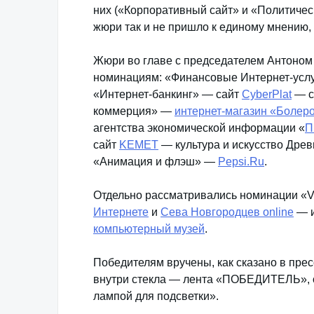
них («Корпоративный сайт» и «Политичес
жюри так и не пришло к единому мнению, 
Жюри во главе с председателем Антоном
номинациям: «Финансовые Интернет-усл
«Интернет-банкинг» — сайт
CyberPlat
— с
коммерция» —
интернет-магазин «Болер
агентства экономической информации «
П
сайт
KEMET
— культура и искусство Дре
«Анимация и флэш» —
Pepsi.Ru
.
Отдельно рассматривались номинации «
Интернете
и
Сева Новгородцев online
— и
компьютерный музей
.
Победителям вручены, как сказано в прес
внутри стекла — лента «ПОБЕДИТЕЛЬ», о
лампой для подсветки».