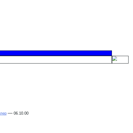
—
слер
06.10.00