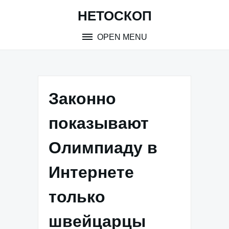
Skip
НЕТОСКОП
to
content
OPEN MENU
Законно
показывают
Олимпиаду в
Интернете
только
швейцарцы