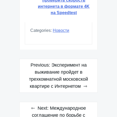
проверить скорость
интернета в формате 4K
на Speedtest
Categories:
Новости
Навигация
Previous:
Эксперимент на
по
выживание пройдет в
трехкомнатной московской
записям
квартире с Интернетом
Next:
Международное
соглашение по борьбе с