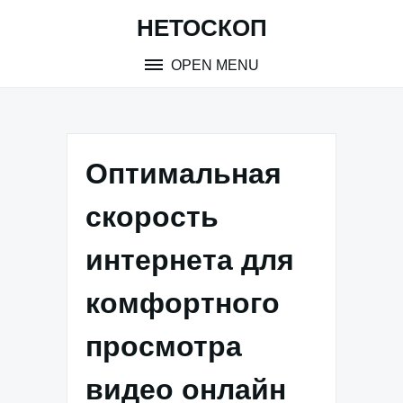
Skip
НЕТОСКОП
to
content
OPEN MENU
Оптимальная
скорость
интернета для
комфортного
просмотра
видео онлайн