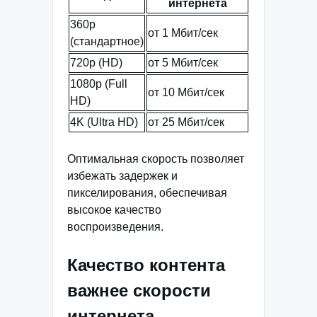
интернета
360p
от 1 Мбит/сек
(стандартное)
720p (HD)
от 5 Мбит/сек
1080p (Full
от 10 Мбит/сек
HD)
4K (Ultra HD)
от 25 Мбит/сек
Оптимальная скорость позволяет
избежать задержек и
пикселирования, обеспечивая
высокое качество
воспроизведения.
Качество контента
важнее скорости
интернета