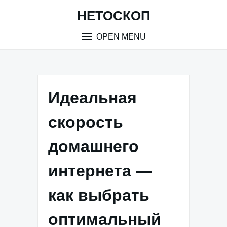
Skip
НЕТОСКОП
to
content
OPEN MENU
Идеальная
скорость
домашнего
интернета —
как выбрать
оптимальный