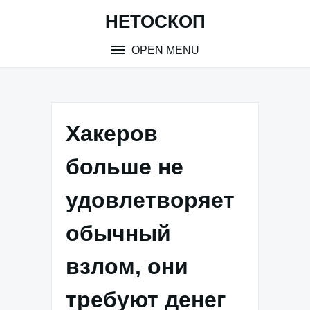
Skip
НЕТОСКОП
to
content
OPEN MENU
Хакеров
больше не
удовлетворяет
обычный
взлом, они
требуют денег