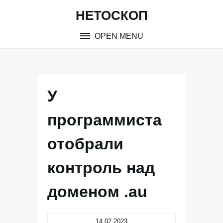
Skip
НЕТОСКОП
to
content
OPEN MENU
У
программиста
отобрали
контроль над
доменом .au
14.02.2023