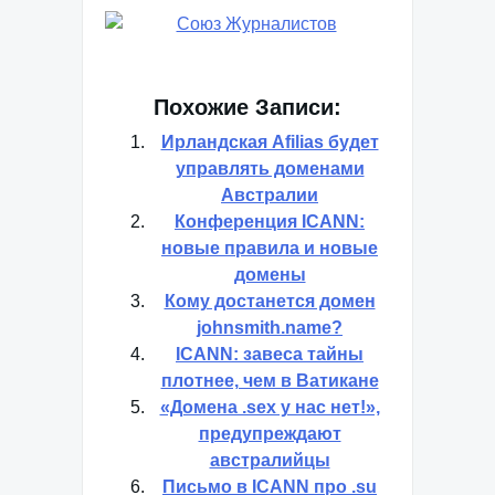
Похожие Записи:
Ирландская Afilias будет
управлять доменами
Австралии
Конференция ICANN:
новые правила и новые
домены
Кому достанется домен
johnsmith.name?
ICANN: завеса тайны
плотнее, чем в Ватикане
«Домена .sex у нас нет!»,
предупреждают
австралийцы
Письмо в ICANN про .su