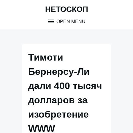
Skip
НЕТОСКОП
to
content
OPEN MENU
Тимоти
Бернерсу-Ли
дали 400 тысяч
долларов за
изобретение
WWW