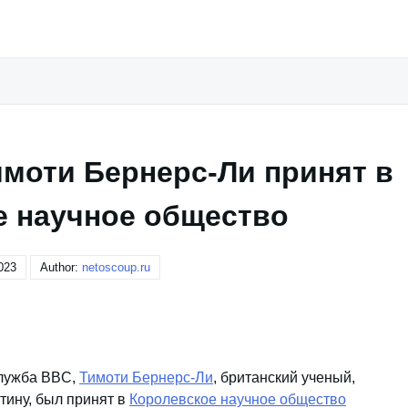
моти Бернерс-Ли принят в
е научное общество
023
Author:
netoscoup.ru
служба BBC,
Тимоти Бернерс-Ли
, британский ученый,
ину, был принят в
Королевское научное общество