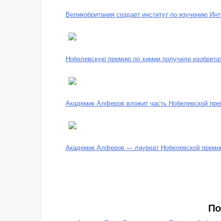
Великобритания создает институт по изучению Инт
Нобелевскую премию по химии получили изобрета
Академик Алферов вложит часть Нобелевской прем
Академик Алферов — лауреат Нобелевской преми
По