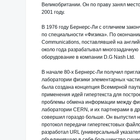
Великобритании. Он по праву занял мест
2001 году.
В 1976 году Бернерс-Ли с отличием зако
по специальности «Физика». По окончани
Communications, поставлявшей на англи
около года разрабатывал многозадачную
оборудование в компании D.G Nash Ltd.
В начале 80-х Бернерс-Ли получил пригл
лаборатории физики элементарных част
была создана концепция Всемирной пау
применения идей гипертекста для постр
проблемы обмена информации между физ
лаборатории CERN, и их партнерами в др
совершил гораздо больше. Он выпустил на
протокол передачи гипертекстовых файл
разработал URL (универсальный указател
объединившую в себе большинство сущест