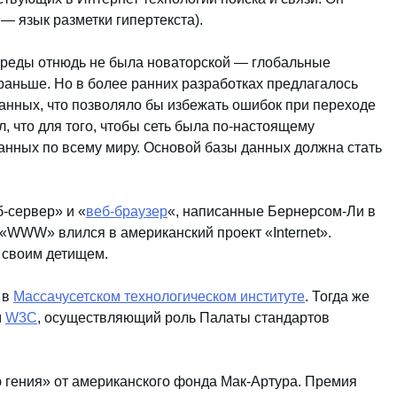
— язык разметки гипертекста).
среды отнюдь не была новаторской — глобальные
раньше. Но в более ранних разработках предлагалось
анных, что позволяло бы избежать ошибок при переходе
л, что для того, чтобы сеть была по-настоящему
данных по всему миру. Основой базы данных должна стать
-сервер» и «
веб-браузер
«, написанные Бернерсом-Ли в
 «WWW» влился в американский проект «Internet».
 своим детищем.
 в
Массачусетском технологическом институте
. Тогда же
м
W3C
, осуществляющий роль Палаты стандартов
 гения» от американского фонда Мак-Артура. Премия