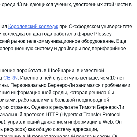
о среди 43 выдающихся ученых, удостоенных этой чести в
нчил
Королевский колледж
при Оксфордском университете
и колледжа он два года работал в фирме Plessey
йский рынок телекоммуникационное оборудование. Еще
 операционную систему и драйверы под периферийное
ашение поработать в Швейцарии, в известной
иц
CERN
. Именно в ней спустя чуть меньше, чем 10 лет
тины. Первоначально Бернерс-Ли занимался проблемами
оения информационной среды, которая решила бы
иками, работавшими в большой неоднородной
угих странах. Однако в результате Тимоти Бернерс-Ли
чальный протокол HTTP (Hypertext Transfer Protocol —
ов), управляющий движением информации в Web. Он
ь ресурсов) как общую систему адресации,
вующих в Интернет технологий поиска и связи. Он