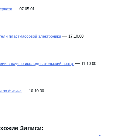
—
ернета
07.05.01
—
тели пластмассовой электроники
17.10.00
—
ии в научно-исследовательский центр.
11.10.00
—
и по физике
10.10.00
хожие Записи: