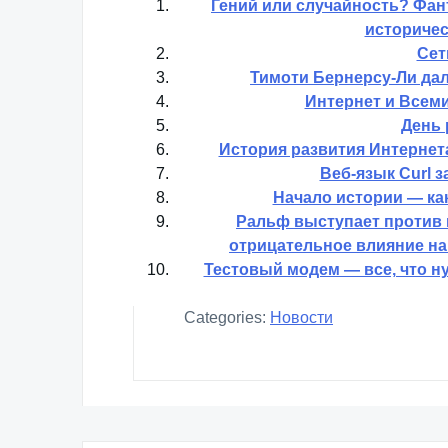
Гений или случайность? Фант
историчес
Сет
Тимоти Бернерсу-Ли да
Интернет и Всеми
День 
История развития Интернет
Веб-язык Curl з
Начало истории — как
Ральф выступает против и
отрицательное влияние на
Тестовый модем — все, что ну
Categories:
Новости