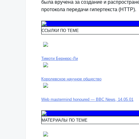
была вручена за создание и распростране
протокола передачи гипертекста (HTTP).
ССЫЛКИ ПО ТЕМЕ
Тимоти Бернерс-Ли
Королевское научное общество
Web mastermind honoured — BBC News, 14.05.01
МАТЕРИАЛЫ ПО ТЕМЕ