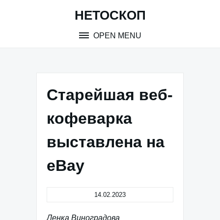
Skip
НЕТОСКОП
to
content
OPEN MENU
Старейшая веб-
кофеварка
выставлена на
eBay
14.02.2023
Ленка Виноградова