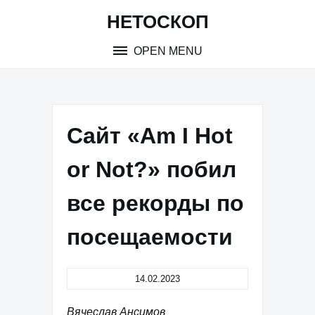
Skip
НЕТОСКОП
to
content
OPEN MENU
Сайт «Am I Hot
or Not?» побил
все рекорды по
посещаемости
14.02.2023
Вячеслав Ансимов