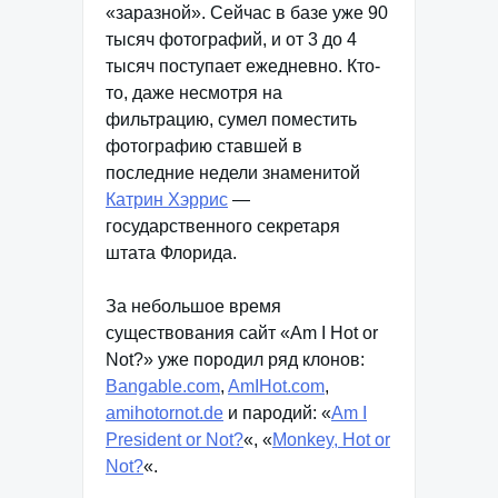
«заразной». Сейчас в базе уже 90
тысяч фотографий, и от 3 до 4
тысяч поступает ежедневно. Кто-
то, даже несмотря на
фильтрацию, сумел поместить
фотографию ставшей в
последние недели знаменитой
Катрин Хэррис
—
государственного секретаря
штата Флорида.
За небольшое время
существования сайт «Am I Hot or
Not?» уже породил ряд клонов:
Bangable.com
,
AmIHot.com
,
amihotornot.de
и пародий: «
Am I
President or Not?
«, «
Monkey, Hot or
Not?
«.