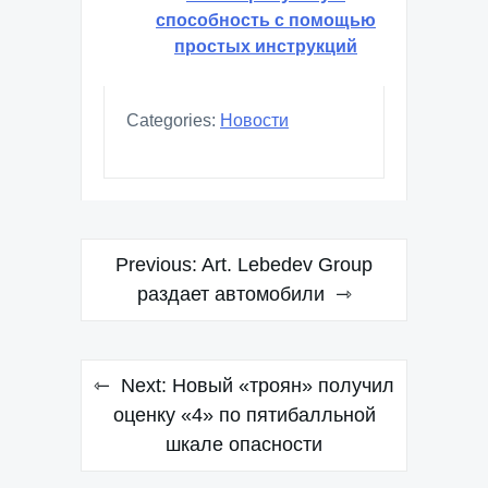
способность с помощью
простых инструкций
Categories:
Новости
Навигация
Previous:
Art. Lebedev Group
по
раздает автомобили
записям
Next:
Новый «троян» получил
оценку «4» по пятибалльной
шкале опасности