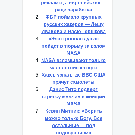
рекламы, а европейские —
ради заработка
ФБР поймало крупных
русских хакеров — Лешу
Иванова и Васю Горшкова
«Электронная душа»
пойдет в тюрьму за взлом
NASA
NASA взламывают только
малолетние хакеры
Хакер узнал, где ВВС США
прячут самолеты
Дэнис Тито подверг
стрессу мужчин и женщин
NASA
Кевин Митник: «Верить
можно только Богу. Все
остальные — под
подозрением»