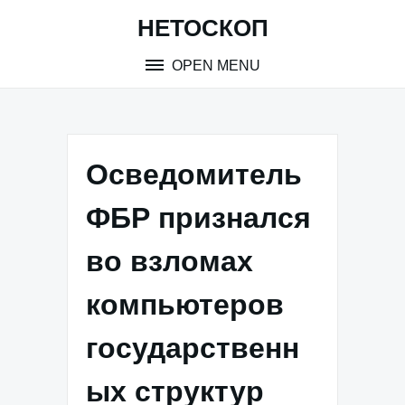
Skip
НЕТОСКОП
to
content
OPEN MENU
Осведомитель
ФБР признался
во взломах
компьютеров
государственн
ых структур