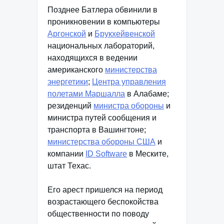
Позднее Батлера обвинили в
проникновении в компьютеры
Аргонской
и
Брукхейвенской
национальных лабораторий,
находящихся в ведении
американского
министерства
энергетики
;
Центра управления
полетами Маршалла
в Алабаме;
резиденций
министра обороны
и
министра путей сообщения и
транспорта в Вашингтоне;
министерства обороны США
и
компании
ID Software
в Меските,
штат Техас.
Его арест пришелся на период
возрастающего беспокойства
общественности по поводу