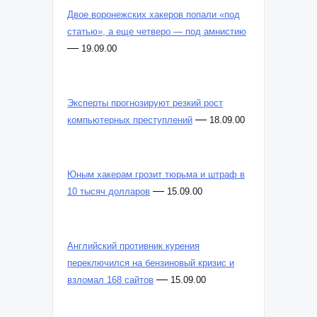
Двое воронежских хакеров попали «под
статью», а еще четверо — под амнистию
—
19.09.00
Эксперты прогнозируют резкий рост
—
компьютерных преступлений
18.09.00
Юным хакерам грозит тюрьма и штраф в
—
10 тысяч долларов
15.09.00
Английский противник курения
переключился на бензиновый кризис и
—
взломал 168 сайтов
15.09.00