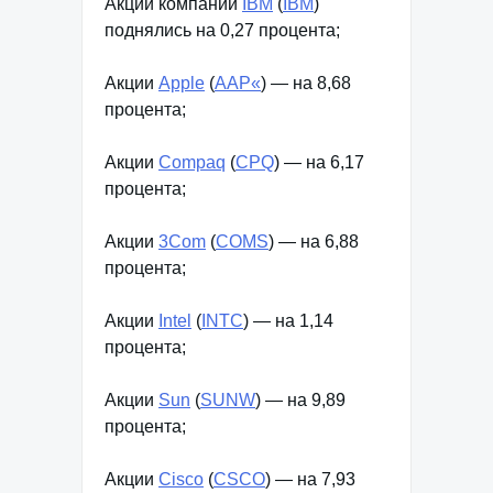
Акции компании
IBM
(
IBM
)
поднялись на 0,27 процента;
Акции
Apple
(
AAP«
) — на 8,68
процента;
Акции
Compaq
(
CPQ
) — на 6,17
процента;
Акции
3Com
(
COMS
) — на 6,88
процента;
Акции
Intel
(
INTC
) — на 1,14
процента;
Акции
Sun
(
SUNW
) — на 9,89
процента;
Акции
Cisco
(
CSCO
) — на 7,93