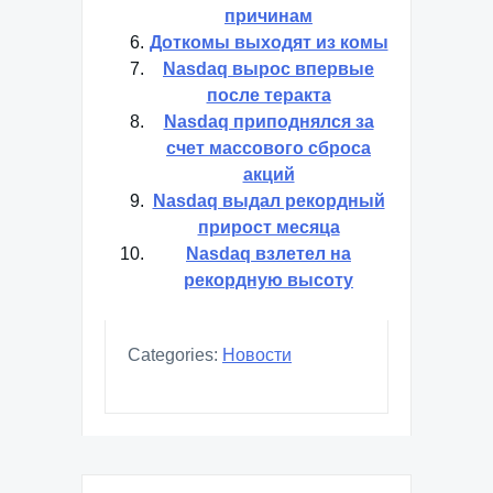
причинам
Доткомы выходят из комы
Nasdaq вырос впервые
после теракта
Nasdaq приподнялся за
счет массового сброса
акций
Nasdaq выдал рекордный
прирост месяца
Nasdaq взлетел на
рекордную высоту
Categories:
Новости
Навигация