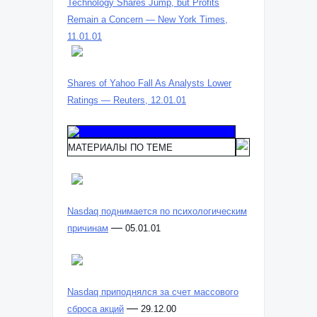
Technology Shares Jump, but Profits
Remain a Concern — New York Times,
11.01.01
Shares of Yahoo Fall As Analysts Lower
Ratings — Reuters, 12.01.01
МАТЕРИАЛЫ ПО ТЕМЕ
Nasdaq поднимается по психологическим
—
причинам
05.01.01
Nasdaq приподнялся за счет массового
—
сброса акций
29.12.00