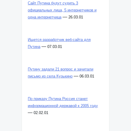
Сайт Путина будут судить 3
официальных лица, 5 интернетчиков и
—
одна интернетчица
26.03.01
Ищется разработчик веб-сайта для
—
Путина
07.03.01
Путину задали 21 вопрос и зачитали
—
письмо из села Кузькино
06.03.01
По приказу Путина Россия станет
информационной державой к 2005 году
—
02.02.01