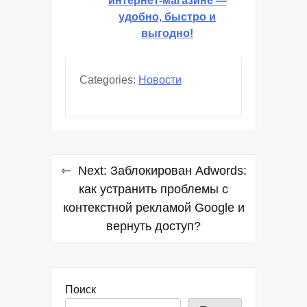
интернет-магазине —
удобно, быстро и
выгодно!
Categories:
Новости
Навигация
Next:
Заблокирован Adwords:
по
как устранить проблемы с
контекстной рекламой Google и
записям
вернуть доступ?
Поиск