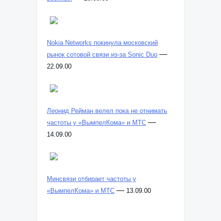
Nokia Networks покинула московский
—
рынок сотовой связи из-за Sonic Duo
22.09.00
Леонид Рейман велел пока не отнимать
—
частоты у «ВымпелКома» и МТС
14.09.00
Минсвязи отбирает частоты у
—
«ВымпелКома» и МТС
13.09.00