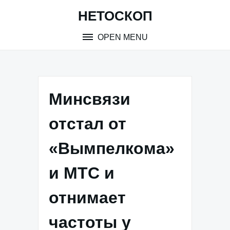
Skip
НЕТОСКОП
to
content
OPEN MENU
Минсвязи
отстал от
«Вымпелкома»
и МТС и
отнимает
частоты у