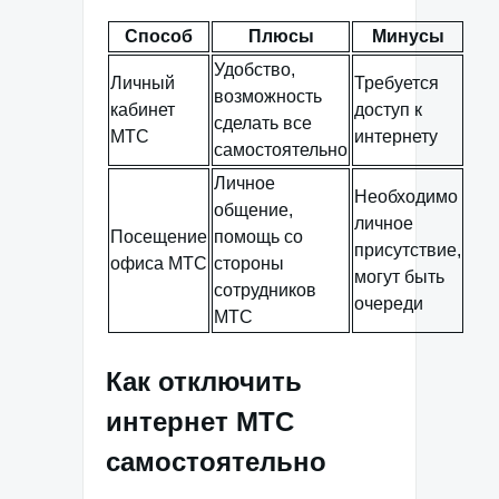
Способ
Плюсы
Минусы
Удобство,
Личный
Требуется
возможность
кабинет
доступ к
сделать все
МТС
интернету
самостоятельно
Личное
Необходимо
общение,
личное
Посещение
помощь со
присутствие,
офиса МТС
стороны
могут быть
сотрудников
очереди
МТС
Как отключить
интернет МТС
самостоятельно