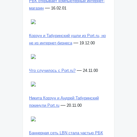
РБК открывает компьютерный интернет-
—
магазин
16.02.01
Корзун и Табуринский ушли из Port.ru, но
—
не из интернет-бизнеса
19.12.00
—
Что случилось с Port.ru?
24.11.00
Никита Корзун и Андрей Табуринский
—
покинули Port.ru
20.11.00
Баннерная сеть LBN стала частью РБК