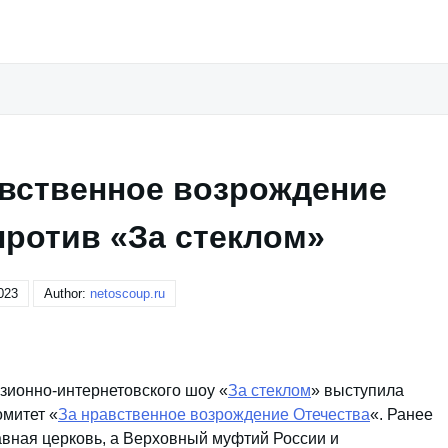
авственное возрождение
против «За стеклом»
023
Author:
netoscoup.ru
изионно-интернетовского шоу «
За стеклом
» выступила
митет «
За нравственное возрождение Отечества
«. Ранее
вная церковь, а Верховный муфтий России и