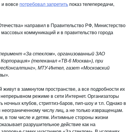
 и вовсе
потребовал запретить
показ телепередачи,
Отечества» направил в Правительство РФ, Министерство
 массовых коммуникаций и в правительство города
ксперимент «За стеклом», организованный ЗАО
Корпорация» (телеканал «ТВ-6 Москва»), при
есКонсалтинг», МТУ-Интел, газет «Московский
вы».
 живут в замкнутом пространстве, а все подробности их
 непрерывном режиме в сети Интернет. Организаторы
 ночных клубов, стриптиз-баров, пип-шоу и т.п. Однако в
 неограниченному числу лиц, а не только извращенцам.
м, в том числе и детям. Интимные стороны жизни
 оказывает разрушительное действие как на
 здоровье самих участников «За стеклом». В условиях