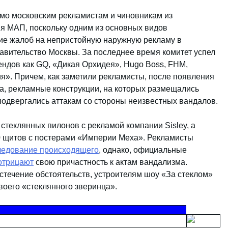
мо московским рекламистам и чиновникам из
я МАП, поскольку одним из основных видов
ние жалоб на непристойную наружную рекламу в
авительство Москвы. За последнее время комитет успел
ендов как GQ, «Дикая Орхидея», Hugo Boss, FHM,
ия». Причем, как заметили рекламисты, после появления
а, рекламные конструкции, на которых размещались
одвергались аттакам со стороны неизвестных вандалов.
 стеклянных пилонов с рекламой компании Sisley, а
0 щитов с постерами «Империи Меха». Рекламисты
ледование происходящего
, однако, официальные
отрицают
свою причастность к актам вандализма.
стечение обстоятельств, устроителям шоу «За стеклом»
воего «стеклянного зверинца».