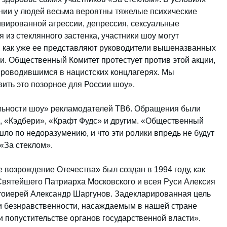
нии у людей весьма вероятны тяжелые психические
вированной агрессии, депрессия, сексуальные
 из стеклянного застенка, участники шоу могут
, как уже ее представляют руководители вышеназванных
. Общественный Комитет протестует против этой акции,
проводившимся в нацистских концлагерях. Мы
ить это позорное для России шоу».
альности шоу» рекламодателей ТВ6. Обращения были
, «Кэдбери», «Крафт Фудс» и другим. «Общественный
шло по недоразумению, и что эти ролики впредь не будут
«За стеклом».
возрождение Отечества» был создан в 1994 году, как
 Святейшего Патриарха Московского и всея Руси Алексия
отоиерей Александр Шаргунов. Задекларированная цель
и безнравственности, насаждаемым в нашей стране
 попустительстве органов государственной власти».