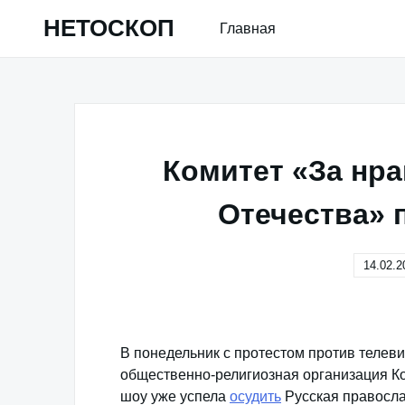
Skip
НЕТОСКОП
Главная
to
content
Комитет «За нр
Отечества» 
14.02.2
В понедельник с протестом против телев
общественно-религиозная организация Ко
шоу уже успела
осудить
Русская правосла