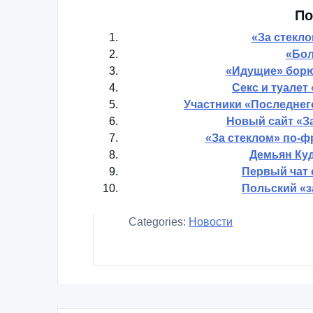
По
«За стекло
«Бол
«Идущие» борю
Секс и туалет
Участники «Последнег
Новый сайт «З
«За стеклом» по-ф
Демьян Куд
Первый чат 
Польский «з
Categories:
Новости