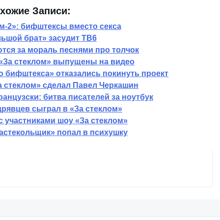
хожие Записи:
м-2»: бифштексы вместо секса
ьшой брат» засудит ТВ6
тся за мораль песнями про толчок
 «За стеклом» выпущены на видео
о бифштекса» отказались покинуть проект
а стеклом» сделал Павел Черкашин
ранцузски: битва писателей за ноутбук
рявцев сыграл в «За стеклом»
с участниками шоу «За стеклом»
астекольщик» попал в психушку