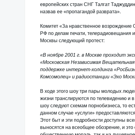
европейских стран СНГ Талгат Таджуддин
назвав ее «пропагандой разврата».
Комитет «За нравственное возрождение 
РФ по делам печати, телерадиовещания и
Москвы следующий протест:
«В ноябре 2001 г. в Москве проходит э
«Московская Независимая Вещательная 
поддержке интернет-холдинга «РосБизн
Комсомолец» и радиостанции «Эхо Моск
В ходе этого шоу три пары молодых людей
жизни транслируются по телевидению и в
шоу следуют схемам порнобизнеса, то есть
данном случае «услуги» предоставляются
Этот быт и эти подробности доступны все
выносятся на всеобщее обозрение, и это
общественную мораль, так и на душевное