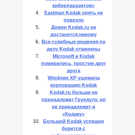
киберпаразитов»
Eastman Kodak опять не
повезло
Домен Kodak.ru не
достанется никому
Все судебные решения по
делу Kodak отменены
Microsoft и Kodak
помирились, простив друг
друга
Windows XP ущемила
корпорацию Kodak
Kodak.ru больше не
принадлежит Грундулу, но
не принадлежит и
«Кодаку»
Большой Kodak успешно
борется с