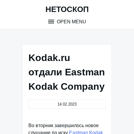
Skip
НЕТОСКОП
to
content
OPEN MENU
Kodak.ru
отдали Eastman
Kodak Company
14.02.2023
Во вторник завершилось новое
слушание по иску
Eastman Kodak