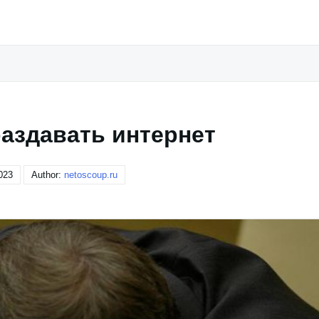
 раздавать интернет
023
Author:
netoscoup.ru