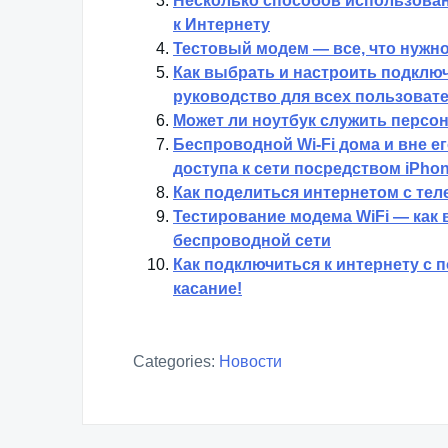
Несколько способов использован
к Интернету
Тестовый модем — все, что нужно
Как выбрать и настроить подклю
руководство для всех пользоват
Может ли ноутбук служить перс
Беспроводной Wi-Fi дома и вне е
доступа к сети посредством iPho
Как поделиться интернетом с те
Тестирование модема WiFi — как 
беспроводной сети
Как подключиться к интернету с 
касание!
Categories:
Новости