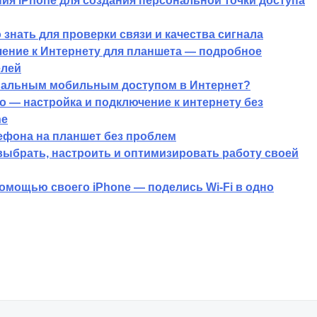
ия iPhone для создания персональной точки доступа
 знать для проверки связи и качества сигнала
чение к Интернету для планшета — подробное
елей
ональным мобильным доступом в Интернет?
го — настройка и подключение к интернету без
ne
лефона на планшет без проблем
выбрать, настроить и оптимизировать работу своей
помощью своего iPhone — поделись Wi-Fi в одно