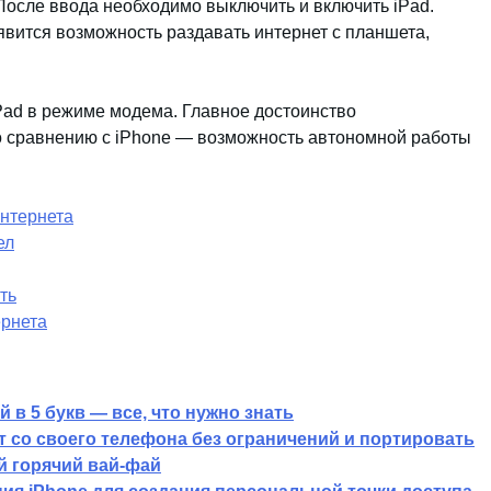
 После ввода необходимо выключить и включить iPad.
вится возможность раздавать интернет с планшета,
Pad в режиме модема. Главное достоинство
о сравнению с iPhone — возможность автономной работы
интернета
ел
ть
ернета
 в 5 букв — все, что нужно знать
т со своего телефона без ограничений и портировать
й горячий вай-фай