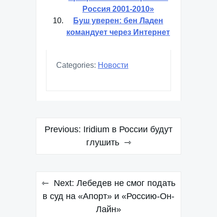
Россия 2001-2010»
Буш уверен: бен Ладен
командует через Интернет
Categories:
Новости
Навигация
Previous:
Iridium в России будут
по
глушить
записям
Next:
Лебедев не смог подать
в суд на «Апорт» и «Россию-Он-
Лайн»