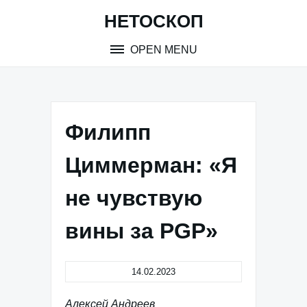
Skip
НЕТОСКОП
to
content
OPEN MENU
Филипп
Циммерман: «Я
не чувствую
вины за PGP»
14.02.2023
Алексей Андреев