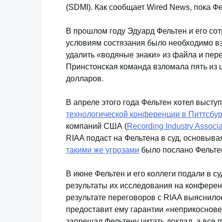
(SDMI). Как сообщает Wired News, пока Фе
В прошлом году Эдуард Фельтен и его со
условиям состязания было необходимо в
удалить «водяные знаки» из файла и перен
Принстонская команда взломала пять из ш
долларов.
В апреле этого года Фельтен хотел высту
технологической конференции в Питтсбур
компаний США (
Recording Industry Associa
RIAA подаст на Фельтена в суд, основываяс
такими же угрозами
было послано Фельтен
В июне Фельтен и его коллеги подали в с
результаты их исследования на конфере
результате переговоров с RIAA выяснилось
предоставит ему гарантии «неприкоснове
запрещал Фельтену читать доклад, а все