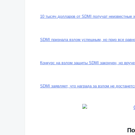
Профессор, взломавший SDMI, повторит путь Скл
10 тысяч долларов от SDMI получат неизвестные 
SDMI признала взлом успешным, но приз все равно
Конкурс на взлом защиты SDMI закончен, но вруч
SDMI заявляет, что награда за взлом не достанетс