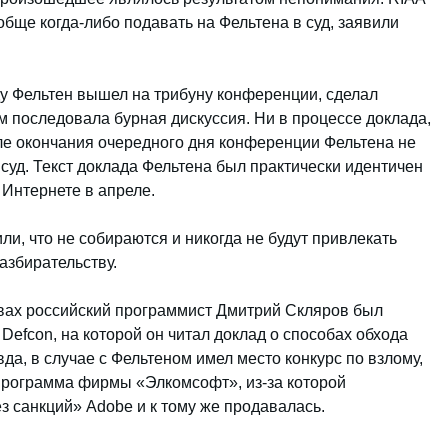
бще когда-либо подавать на Фельтена в суд, заявили
ду Фельтен вышел на трибуну конференции, сделал
ем последовала бурная дискуссия. Ни в процессе доклада,
сле окончания очередного дня конференции Фельтена не
 суд. Текст доклада Фельтена был практически идентичен
 Интернете в апреле.
и, что не собираются и никогда не будут привлекать
азбирательству.
твах российский программист Дмитрий Скляров был
efcon, на которой он читал доклад о способах обхода
да, в случае с Фельтеном имел место конкурс по взлому,
программа фирмы «Элкомсофт», из-за которой
з санкций» Adobe и к тому же продавалась.