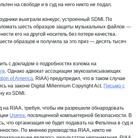
льтен на свободе и в суд на него никто не подал.
трудники выиграли конкурс, устроенный SDMI. По
зломать шесть образцов защиты музыкальных файлов —
ести его на другой носитель без потери качества.
ести образцов и получила за это приз — десять тысяч
пить с докладом о подробностях взлома на
ге
. Однако адвокат ассоциации звукозаписывающих
tion of America
, RIAA) предупредил, что в таком случае
ь на законе Digital Millennium Copyright Act.
Письмо с
у из SDMI.
уд на RIAA, требуя, чтобы им разрешили обнародовать
нции
Usenix
, посвященной компьютерной безопасности. В
, что организация не будет подавать на Фельтена в суд и
нности». По мнению руководства RIAA, никто не
 произошедшее являлось результатом непонимания. RIAA