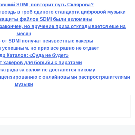
хожие Записи:
авший SDMI, повторит путь Склярова?
гвоздь в гроб единого стандарта цифровой музыки
в защиты файлов SDMI были взломаны
закончен, но вручение приза откладывается еще на
месяц
 от SDMI получат неизвестные хакеры
 успешным, но приз все равно не отдает
др Каталов: «Суда не будет»
т хакеров для борьбы с пиратами
 награда за взлом не достанется никому
лицензированию с онлайновыми распространителями
музыки