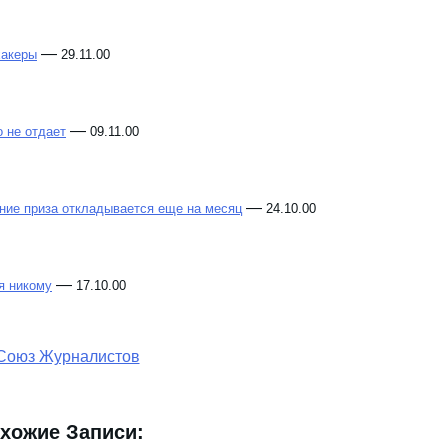
—
ярова?
15.08.01
—
хакеры
29.11.00
—
 не отдает
09.11.00
—
ение приза откладывается еще на месяц
24.10.00
—
я никому
17.10.00