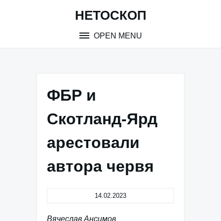
Skip
НЕТОСКОП
to
content
OPEN MENU
ФБР и
Скотланд-Ярд
арестовали
автора червя
14.02.2023
Вячеслав Ансимов