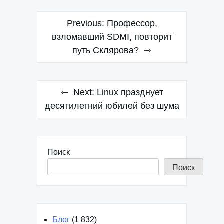
Навигация
Previous:
Профессор,
по
взломавший SDMI, повторит
путь Склярова?
записям
Next:
Linux празднует
десятилетний юбилей без шума
Поиск
Поиск
Блог
(1 832)