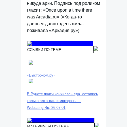
никуда арки. Подпись под роликом
гласит: «Once upon a time there
was Arcadia.ru» («Когда-то
давным-давно здесь жила-
поживала «Аркадия.ру»).
ССЫЛКИ ПО ТЕМЕ
«Быстроном.ру»
В Рунете почти кончилась еда, остались
только алкоголь и макароны —
Webrating.Ru, 26.07.01
МАТЕРИАЛЫ ПО ТЕМЕ