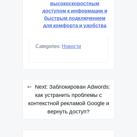
высокоскоростным
доступом к информации и
быстрым подключением
для комфорта и удобства
Categories:
Новости
Навигация
Next:
Заблокирован Adwords:
по
как устранить проблемы с
контекстной рекламой Google и
записям
вернуть доступ?