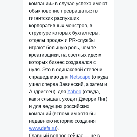
компании» в случае успеха имеют
обыкновение превращаться в
гигантских распухших
корпоративных монстров, в
структуре которых бухгалтеры,
отделы продаж и PR-службы
играют большую роль, чем те
креативщики, на светлых идеях
которых бизнес создавался с
нуля. Это в одинаковой степени
справедливо для
Netscape
(откуда
ушел сперва Завинский, а затем и
Андриссен), для
Yahoo
(откуда,
как я слышал, уходит Джерри Янг)
и для ведущих российских
компаний (вспомним хотя бы
недавнюю историю создания
www.defa.ru
).
Главный вопрос сейчас — не в