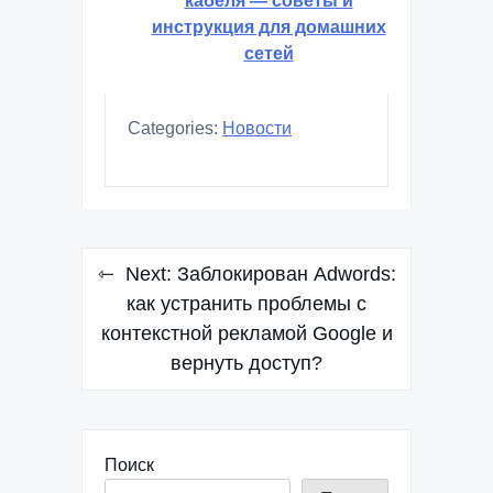
кабеля — советы и
инструкция для домашних
сетей
Categories:
Новости
Навигация
Next:
Заблокирован Adwords:
по
как устранить проблемы с
контекстной рекламой Google и
записям
вернуть доступ?
Поиск