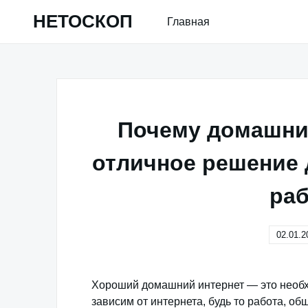
Skip
НЕТОСКОП
Главная
to
content
Почему домашний
отличное решение 
раб
02.01.2
Хороший домашний интернет — это необх
зависим от интернета, будь то работа, о