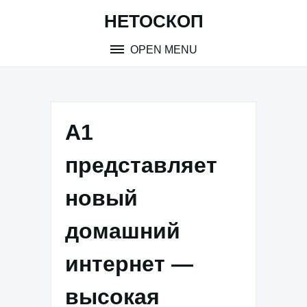
Skip
НЕТОСКОП
to
content
OPEN MENU
А1
представляет
новый
домашний
интернет —
высокая