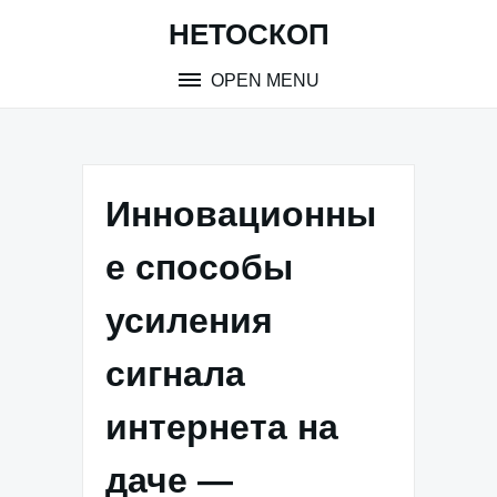
Skip
НЕТОСКОП
to
content
OPEN MENU
Инновационны
е способы
усиления
сигнала
интернета на
даче —