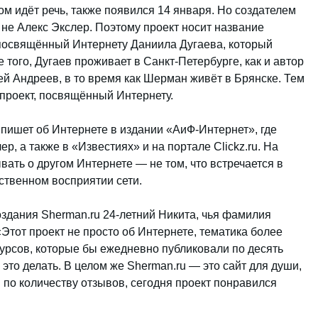
ом идёт речь, также появился 14 января. Но создателем
 не Алекс Экслер. Поэтому проект носит название
, посвящённый Интернету Даниила Дугаева, который
е того, Дугаев проживает в Санкт-Петербурге, как и автор
ей Андреев, в то время как Шерман живёт в Брянске. Тем
проект, посвящённый Интернету.
пишет об Интернете в издании «АиФ-Интернет», где
, а также в «Известиях» и на портале Clickz.ru. На
вать о другом Интернете — не том, что встречается в
ственном восприятии сети.
здания Sherman.ru 24-летний Никита, чья фамилия
«Этот проект не просто об Интернете, тематика более
сурсов, которые бы ежедневно публиковали по десять
 это делать. В целом же Sherman.ru — это сайт для души,
я по количеству отзывов, сегодня проект понравился