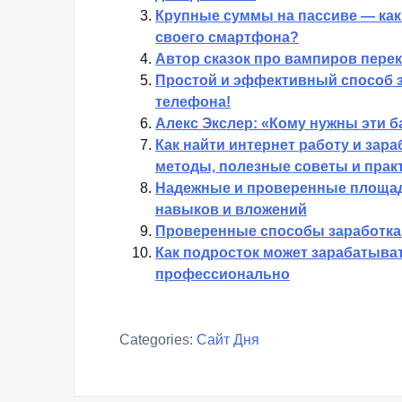
Крупные суммы на пассиве — как
своего смартфона?
Автор сказок про вампиров пере
Простой и эффективный способ 
телефона!
Алекс Экслер: «Кому нужны эти 
Как найти интернет работу и зар
методы, полезные советы и прак
Надежные и проверенные площадк
навыков и вложений
Проверенные способы заработка 
Как подросток может зарабатыват
профессионально
Categories:
Сайт Дня