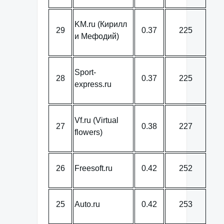
KM.ru (Кирилл
29
0.37
225
и Мефодий)
Sport-
28
0.37
225
express.ru
Vf.ru (Virtual
27
0.38
227
flowers)
26
Freesoft.ru
0.42
252
25
Auto.ru
0.42
253