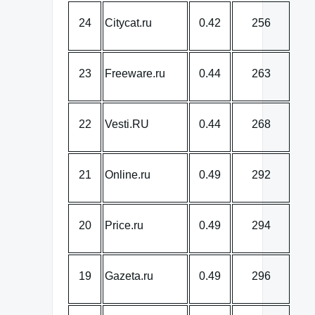
24
Citycat.ru
0.42
256
23
Freeware.ru
0.44
263
22
Vesti.RU
0.44
268
21
Online.ru
0.49
292
20
Price.ru
0.49
294
19
Gazeta.ru
0.49
296