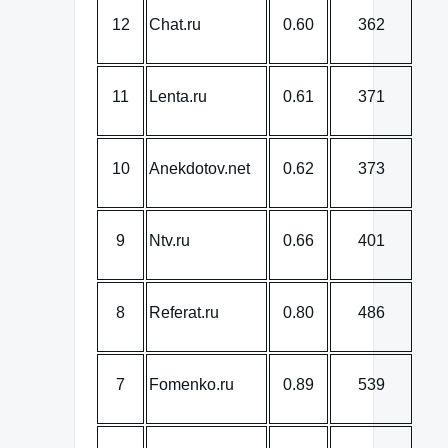
12
Chat.ru
0.60
362
11
Lenta.ru
0.61
371
10
Anekdotov.net
0.62
373
9
Ntv.ru
0.66
401
8
Referat.ru
0.80
486
7
Fomenko.ru
0.89
539