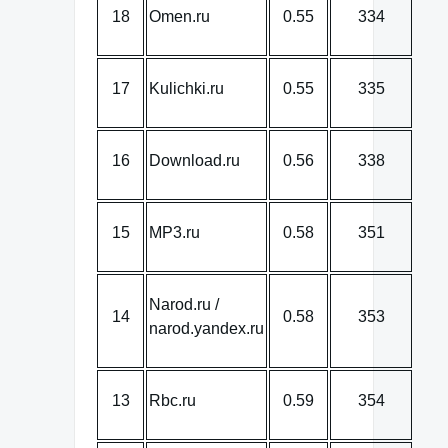
18
Omen.ru
0.55
334
17
Kulichki.ru
0.55
335
16
Download.ru
0.56
338
15
MP3.ru
0.58
351
Narod.ru /
14
0.58
353
narod.yandex.ru
13
Rbc.ru
0.59
354