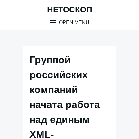
Skip
НЕТОСКОП
to
content
OPEN MENU
Группой
российских
компаний
начата работа
над единым
XML-