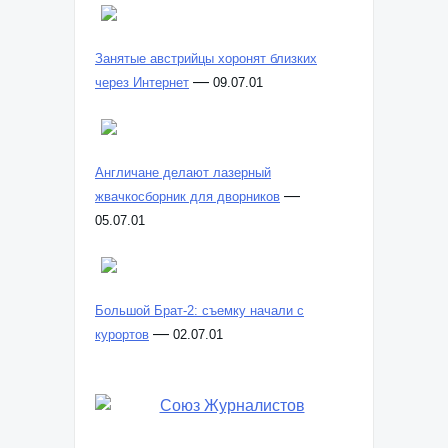
Занятые австрийцы хоронят близких
—
через Интернет
09.07.01
Англичане делают лазерный
—
жвачкосборник для дворников
05.07.01
Большой Брат-2: съемку начали с
—
курортов
02.07.01