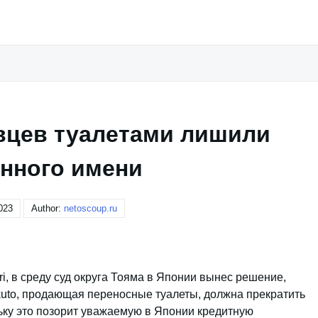
вцев туалетами лишили
нного имени
023
Author:
netoscoup.ru
ri, в среду суд округа Тояма в Японии вынес решение,
kuto, продающая переносные туалеты, должна прекратить
льку это позорит уважаемую в Японии кредитную