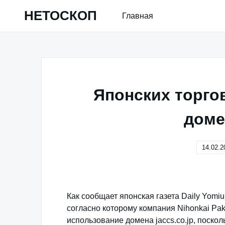
Skip
НЕТОСКОП
Главная
to
content
Японских торго
доме
14.02.2
Как сообщает японская газета Daily Yomiu
согласно которому компания Nihonkai Pa
использование домена jaccs.co.jp, поско