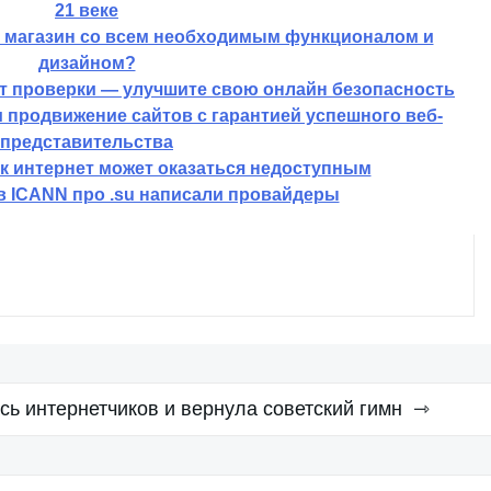
21 веке
т магазин со всем необходимым функционалом и
дизайном?
т проверки — улучшите свою онлайн безопасность
 продвижение сайтов с гарантией успешного веб-
представительства
к интернет может оказаться недоступным
в ICANN про .su написали провайдеры
ь интернетчиков и вернула советский гимн