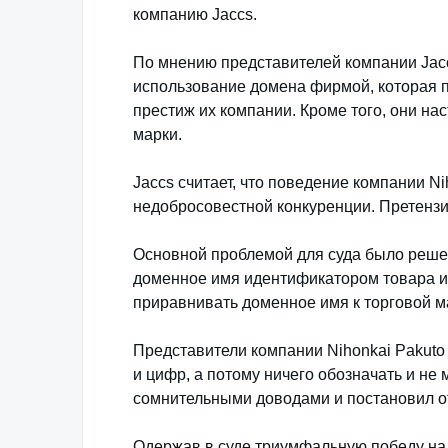
компанию Jaccs.
По мнению представителей компании Jaccs 
использование домена фирмой, которая п
престиж их компании. Кроме того, они н
марки.
Jaccs считает, что поведение компании N
недобросовестной конкуренции. Претензи
Основной проблемой для суда было решени
доменное имя идентификатором товара ил
приравнивать доменное имя к торговой м
Представители компании Nihonkai Pakuto
и цифр, а потому ничего обозначать и не 
сомнительными доводами и постановил о
Одержав в суде триумфальную победу над