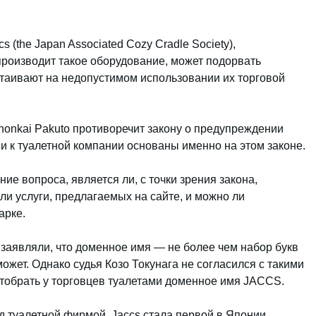
(the Japan Associated Cozy Cradle Society),
роизводит такое оборудование, может подорвать
астаивают на недопустимом использовании их торговой
ihonkai Pakuto противоречит закону о предупреждении
и к туалетной компании основаны именно на этом законе.
е вопроса, является ли, с точки зрения закона,
и услуги, предлагаемых на сайте, и можно ли
арке.
 заявляли, что доменное имя — не более чем набор букв
может. Однако судья Козо Токунага не согласился с такими
тобрать у торговцев туалетами доменное имя JACCS.
 туалетной фирмой, Jaccs стала первой в Японии