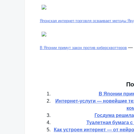
Японская интернет-торговля осваивает методы Як
—
В Японии примут закон против киберсквоттеров
По
В Японии прим
Интернет-услуги — новейшие т
ко
Госдума решила,
Туалетная бумага с
Как устроен интернет — от нейр