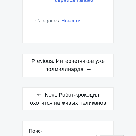
сервиса Yandex
Categories:
Новости
Навигация
Previous:
Интернетчиков уже
по
полмиллиарда
записям
Next:
Робот-крокодил
охотится на живых пеликанов
Поиск