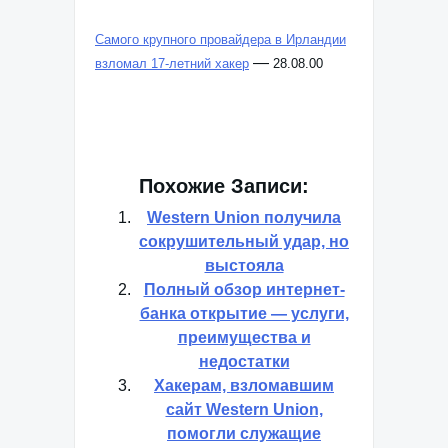
Самого крупного провайдера в Ирландии
—
взломал 17-летний хакер
28.08.00
Похожие Записи:
Western Union получила
сокрушительный удар, но
выстояла
Полный обзор интернет-
банка открытие — услуги,
преимущества и
недостатки
Хакерам, взломавшим
сайт Western Union,
помогли служащие