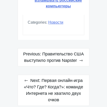
взламывать российские
компьютеры
Categories:
Новости
Навигация
Previous:
Правительство США
по
выступило против Napster
записям
Next:
Первая онлайн-игра
«Что? Где? Когда?»: команде
Интернета не хватило двух
очков