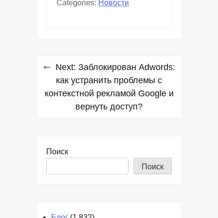
Categories:
Новости
Навигация
Next:
Заблокирован Adwords:
по
как устранить проблемы с
контекстной рекламой Google и
записям
вернуть доступ?
Поиск
Поиск
Блог
(1 832)