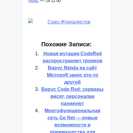
—
червь
14.12.00
Похожие Записи:
Новая мутация CodeRed
распространяет троянов
Вирус Nimda на сайт
Microsoft занес кто-то
другой
Вирус Code Red: серверы
висят, персоналки
паникуют
Многофункциональная
сеть Go Net — новые
возможности и
преимущества для