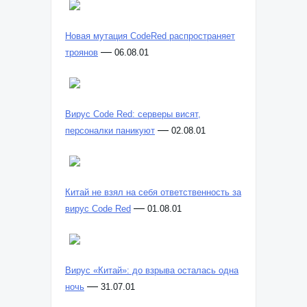
Новая мутация CodeRed распространяет
—
троянов
06.08.01
Вирус Code Red: серверы висят,
—
персоналки паникуют
02.08.01
Китай не взял на себя ответственность за
—
вирус Code Red
01.08.01
Вирус «Китай»: до взрыва осталась одна
—
ночь
31.07.01