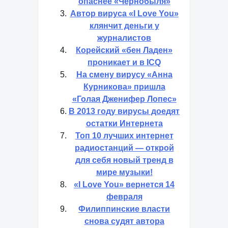
опаснее «Чернобыля»
Автор вируса «I Love You»
клянчит деньги у
журналистов
Корейский «бен Ладен»
проникает и в ICQ
На смену вирусу «Анна
Курникова» пришла
«Голая Дженифер Лопес»
В 2013 году вирусы доедят
остатки Интернета
Топ 10 лучших интернет
радиостанций — открой
для себя новый тренд в
мире музыки!
«I Love You» вернется 14
февраля
Филиппинские власти
снова судят автора