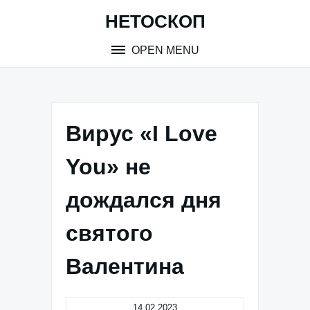
Skip
НЕТОСКОП
to
content
OPEN MENU
Вирус «I Love
You» не
дождался дня
святого
Валентина
14.02.2023