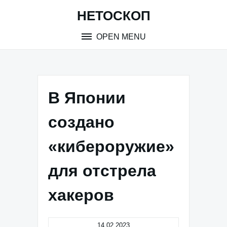
Skip
НЕТОСКОП
to
content
OPEN MENU
В Японии
создано
«кибероружие»
для отстрела
хакеров
14.02.2023