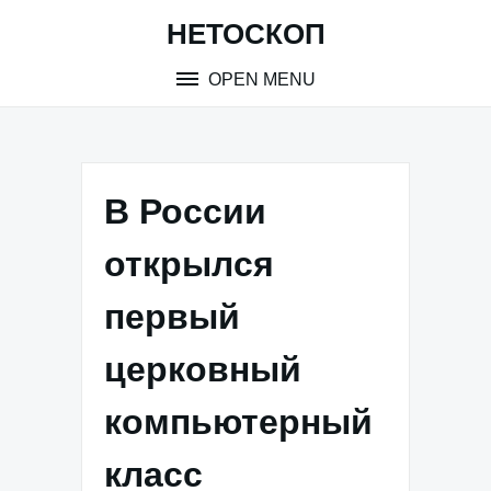
Skip
НЕТОСКОП
to
content
OPEN MENU
В России
открылся
первый
церковный
компьютерный
класс