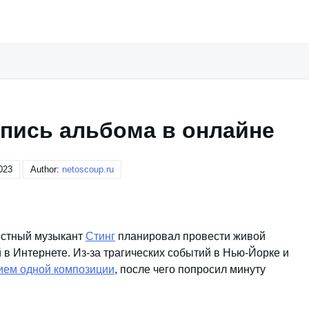
апись альбома в онлайне
023
Author:
netoscoup.ru
вестный музыкант
Стинг
планировал провести живой
й в Интернете. Из-за трагических событий в Нью-Йорке и
ием одной композиции
, после чего попросил минуту