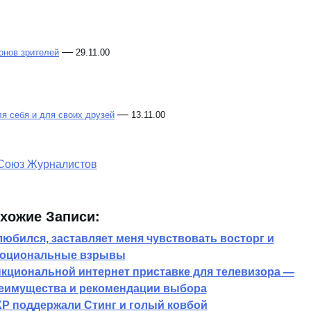
—
онов зрителей
29.11.00
—
я себя и для своих друзей
13.11.00
хожие Записи:
любился, заставляет меня чувствовать восторг и
оциональные взрывы
кциональной интернет приставке для телевизора —
еимущества и рекомендации выбора
P поддержали Стинг и голый ковбой