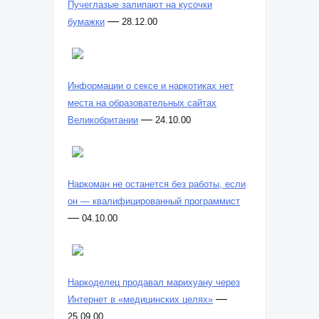
Пучеглазые залипают на кусочки
—
бумажки
28.12.00
Информации о сексе и наркотиках нет
места на образовательных сайтах
—
Великобритании
24.10.00
Наркоман не останется без работы, если
он — квалифицированный программист
—
04.10.00
Наркоделец продавал марихуану через
—
Интернет в «медицинских целях»
25.09.00