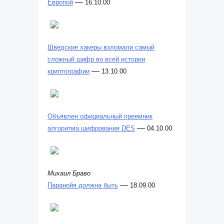
—
Европой
16.10.00
Шведские хакеры взломали самый
сложный шифр во всей истории
—
криптографии
13.10.00
Объявлен официальный преемник
—
алгоритма шифрования DES
04.10.00
Михаил Браво
—
Паранойя должна быть
18.09.00