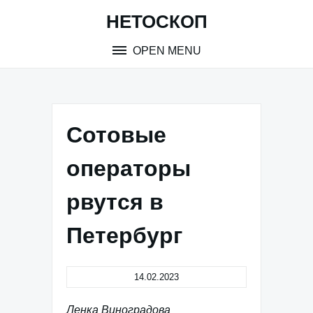
Skip
НЕТОСКОП
to
content
OPEN MENU
Сотовые
операторы
рвутся в
Петербург
14.02.2023
Ленка Виноградова