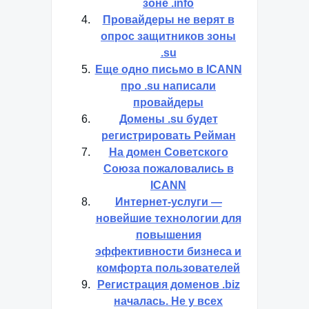
зоне .info
Провайдеры не верят в
опрос защитников зоны
.su
Еще одно письмо в ICANN
про .su написали
провайдеры
Домены .su будет
регистрировать Рейман
На домен Советского
Союза пожаловались в
ICANN
Интернет-услуги —
новейшие технологии для
повышения
эффективности бизнеса и
комфорта пользователей
Регистрация доменов .biz
началась. Не у всех