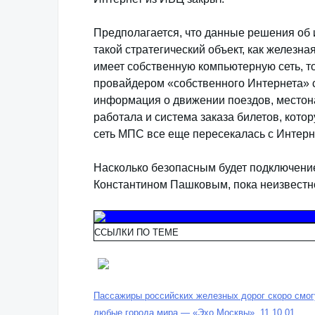
Предполагается, что данные решения об
такой стратегический объект, как железна
имеет собственную компьютерную сеть, то
провайдером «собственного Интернета» с
информация о движении поездов, местон
работала и система заказа билетов, котор
сеть МПС все еще пересекалась с Интерн
Насколько безопасным будет подключение
Константином Пашковым, пока неизвестн
ССЫЛКИ ПО ТЕМЕ
Пассажиры российских железных дорог скоро смогу
любые города мира — «Эхо Москвы», 11.10.01