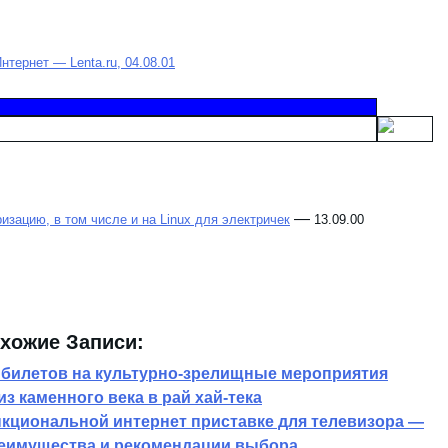
тернет — Lenta.ru, 04.08.01
—
зацию, в том числе и на Linux для электричек
13.09.00
хожие Записи:
 билетов на культурно-зрелищные мероприятия
з каменного века в рай хай-тека
кциональной интернет приставке для телевизора —
еимущества и рекомендации выбора